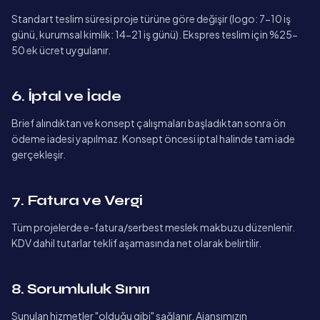
Standart teslim süresi proje türüne göre değişir (logo: 7-10 iş
günü, kurumsal kimlik: 14-21 iş günü). Ekspres teslim için %25-
50 ek ücret uygulanır.
6. İptal ve İade
Brief alındıktan ve konsept çalışmaları başladıktan sonra ön
ödeme iadesi yapılmaz. Konsept öncesi iptal halinde tam iade
gerçekleşir.
7. Fatura ve Vergi
Tüm projelerde e-fatura/serbest meslek makbuzu düzenlenir.
KDV dahil tutarlar teklif aşamasında net olarak belirtilir.
8. Sorumluluk Sınırı
Sunulan hizmetler "olduğu gibi" sağlanır. Ajansımızın