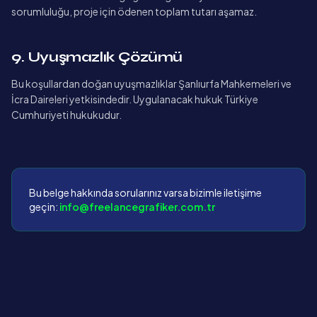
sorumluluğu, proje için ödenen toplam tutarı aşamaz.
9. Uyuşmazlık Çözümü
Bu koşullardan doğan uyuşmazlıklar Şanlıurfa Mahkemeleri ve
İcra Daireleri yetkisindedir. Uygulanacak hukuk Türkiye
Cumhuriyeti hukukudur.
Bu belge hakkında sorularınız varsa bizimle iletişime
geçin:
info@freelancegrafiker.com.tr